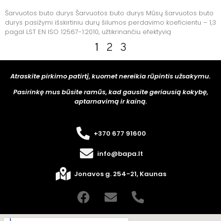
Šarvuotos buto durys Šarvuotos buto durys Mūsų šarvuotos buto
durys pasižymi išskirtiniu durų šilumos perdavimo koeficientu – 1,3
pagal LST EN ISO 12567-1:2010, užtikrinančiu efektyvią
1
2
3
Atraskite pirkimo patirtį, kuomet nereikia rūpintis užsakymu.
Pasirinkę mus būsite ramūs, kad gausite geriausią kokybę,
aptarnavimą ir kainą.
+370 677 91600
info@bapa.lt
Jonavos g. 254-21, Kaunas