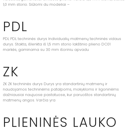
1,0 mm storio. Siūlomi du modeliai –
PDL
PDL PDL techninės durys Individualių matmenų techninės vidaus
durys. Stakta, išlenkta iš 1,5 mm storio lakštinio plieno DC01
markės, gaminama su 30 mm išoriniu apvadu
ZK
ZK ZK techninės durys Durys yra standartinių matmenų ir
naudojamos techninėms patalpoms, mokykloms ir ligoninėms
dažniausiai naujuose pastatuose, kur paruoštos standartinių
matmenų angos. Varčia yra
PLIENINĖS LAUKO