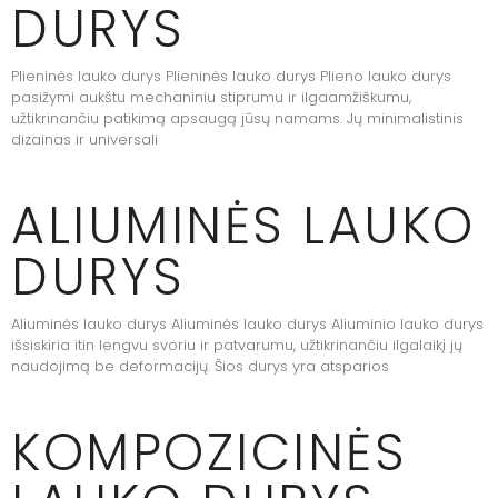
DURYS
Plieninės lauko durys Plieninės lauko durys Plieno lauko durys
pasižymi aukštu mechaniniu stiprumu ir ilgaamžiškumu,
užtikrinančiu patikimą apsaugą jūsų namams. Jų minimalistinis
dizainas ir universali
ALIUMINĖS LAUKO
DURYS
Aliuminės lauko durys Aliuminės lauko durys Aliuminio lauko durys
išsiskiria itin lengvu svoriu ir patvarumu, užtikrinančiu ilgalaikį jų
naudojimą be deformacijų. Šios durys yra atsparios
KOMPOZICINĖS