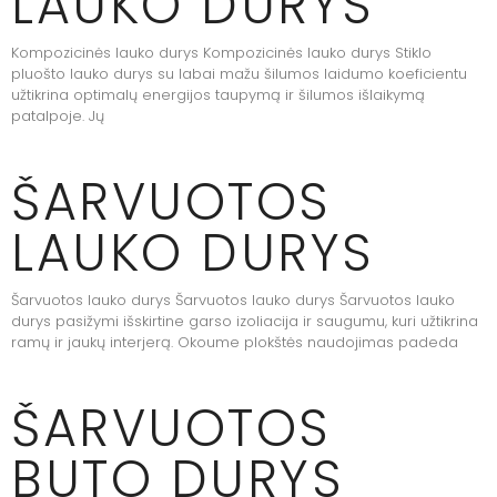
LAUKO DURYS
Kompozicinės lauko durys Kompozicinės lauko durys Stiklo
pluošto lauko durys su labai mažu šilumos laidumo koeficientu
užtikrina optimalų energijos taupymą ir šilumos išlaikymą
patalpoje. Jų
ŠARVUOTOS
LAUKO DURYS
Šarvuotos lauko durys Šarvuotos lauko durys Šarvuotos lauko
durys pasižymi išskirtine garso izoliacija ir saugumu, kuri užtikrina
ramų ir jaukų interjerą. Okoume plokštės naudojimas padeda
ŠARVUOTOS
BUTO DURYS