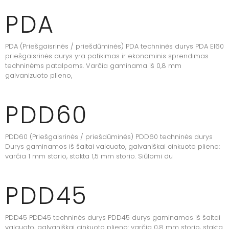
PDA
PDA (Priešgaisrinės / priešdūminės) PDA techninės durys PDA EI60
priešgaisrinės durys yra patikimas ir ekonominis sprendimas
techninėms patalpoms. Varčia gaminama iš 0,8 mm
galvanizuoto plieno,
PDD60
PDD60 (Priešgaisrinės / priešdūminės) PDD60 techninės durys
Durys gaminamos iš šaltai valcuoto, galvaniškai cinkuoto plieno:
varčia 1 mm storio, stakta 1,5 mm storio. Siūlomi du
PDD45
PDD45 PDD45 techninės durys PDD45 durys gaminamos iš šaltai
valcuoto, galvaniškai cinkuoto plieno: varčia 0,8 mm storio, stakta