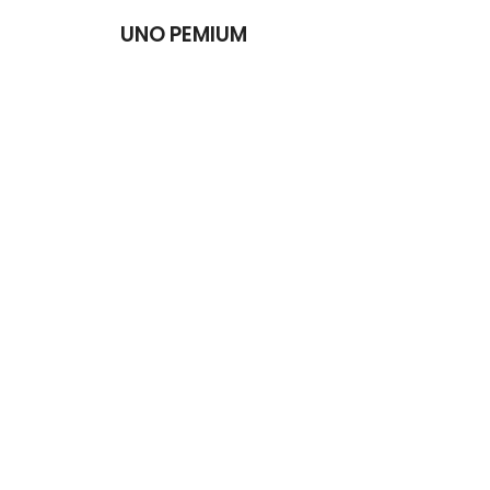
UNO PEMIUM
Atraskite pirkimo patirtį, kuomet nereikia rūpintis užsakymu.
Pasirinkę mus būsite ramūs, kad gausite geriausią kokybę, aptarnavimą ir kainą