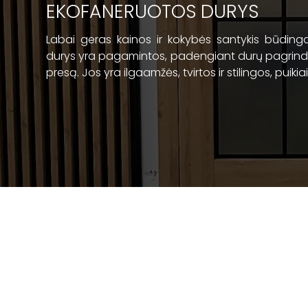
EKOFANERUOTOS DURYS
Labai geras kainos ir kokybės santykis būdinga
durys yra pagamintos, padengiant durų pagrindą
presą. Jos yra ilgaamžės, tvirtos ir stilingos, puikia