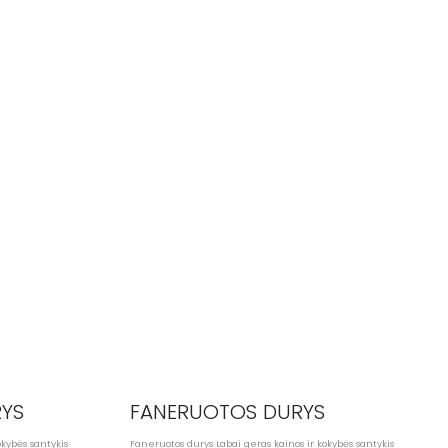
YS
FANERUOTOS DURYS
okybės santykis
Faneruotos durys Labai geras kainos ir kokybės santykis