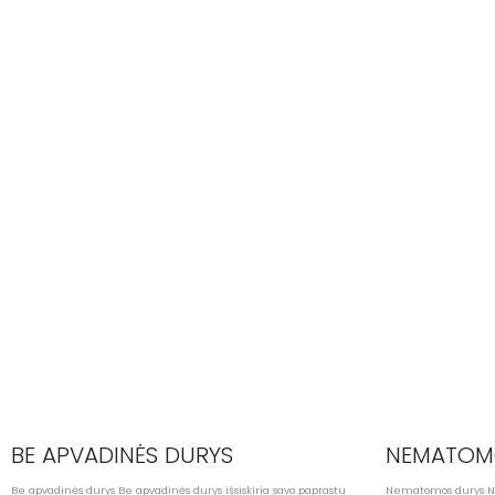
BE APVADINĖS DURYS
NEMATOM
Be apvadinės durys Be apvadinės durys išsiskiria savo paprastu
Nematomos durys Ne