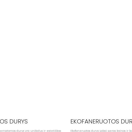
OS DURYS
EKOFANERUOTOS DUR
matomos durys yra unikalus ir estetiškas
Ekofaneruotos durys Labai geras kainos ir k