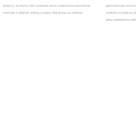
dizainu, kuriame dėl matomo rėmo nebuvimo sukuriama
pasirinkimas minim
vientisa ir sklandi erdvių jungtis. Šios durys, su aiškiais
subtiliai sulieja su 
jokių išsikišančių det