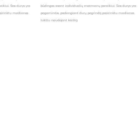
kiui. Šios durys yra
būdingas esant individualių matmenų poreikiui. Šios durys yra
sirinktu medienos
pagamintos, padengiant durų pagrindą pasirinktu medienos
lukštu naudojant karštą