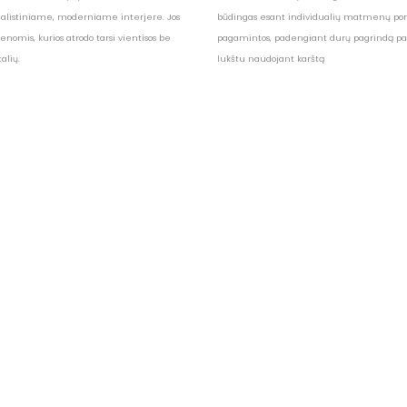
alistiniame, moderniame interjere. Jos
būdingas esant individualių matmenų porei
sienomis, kurios atrodo tarsi vientisos be
pagamintos, padengiant durų pagrindą pa
alių.
lukštu naudojant karštą